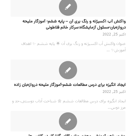
واکنش آب اکسیژنه و رنگ بری آن – پایه ششم- آموزگار ملیحه
دروازه‌بان-مسئول آزمایشگاه:سرکار خانم فلاطونی
اکتبر 25, 2022
عنوان واکنش آب اکسیژنه و رنگ بری آن 🌟 پایه ششم ✨ اهداف
آموزش✨ …
ایجاد انگیزه برای درس مطالعات ششم-آموزگار ملیحه دروازه‌بان زاده
اکتبر 25, 2022
ایجاد انگیزه برای درس مطالعات ششم 🌼 شناخت آداب دوستی،حد و
مرز دوس…