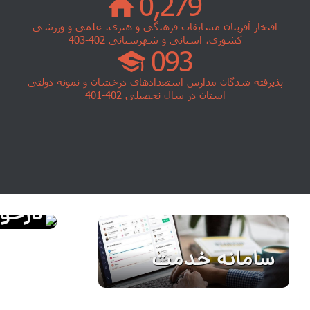
0,468
افتخار آفرینان مسابقات فرهنگی و هنری، علمی و ورزشی
کشوری، استانی و شهرستانی 402-403
156
پذیرفته شدگان مدارس استعدادهای درخشان و نمونه دولتی
استان در سال تحصیلی 402-401
درخو
سامانه خدمت