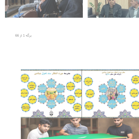
آگوست 6, 2026
لشهدا (ع)
سوادآموزی استان
شی و فرهنگی امام
مصنوعی ویژه معلمان نهضت
رجند با مدیرعامل
برگزاری کارگاه آموزشی هوش
 آموزش و پرورش
برگه 1 از 66