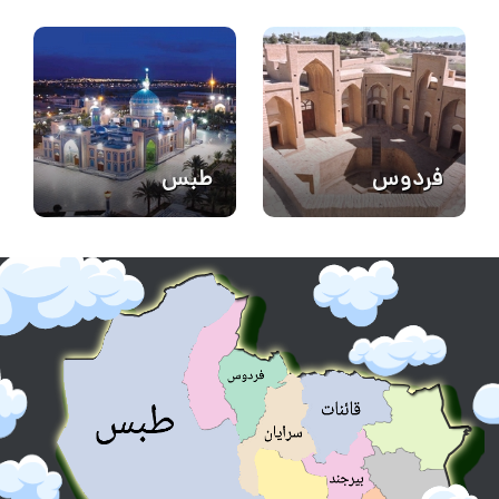
فردوس
طبس