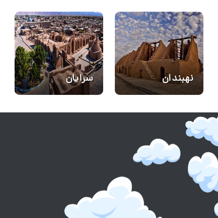
نهبندان
سرایان