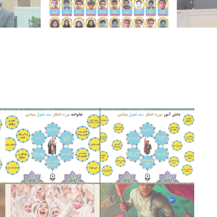
آگوست 6, 2026
آگوست 6, 2026
زان(نماد)
حسین(ع)
حسین سیدا
ظام
افتخار افرینان مدارس امام
مؤسسه آموز
سلام برای
شهرستان بی
نگی
دیدار مدیر