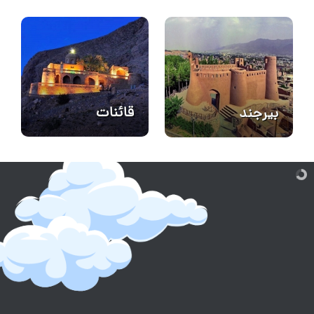
قائنات
بیرجند