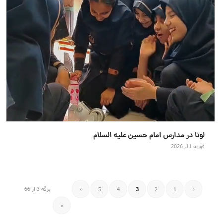
لونا در مدارس امام حسین علیه السلام
فوریه 11, 2026
برگه 3 از 66
›
5
4
3
2
1
‹
»