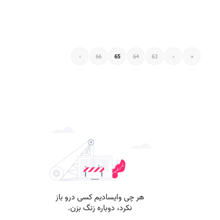
›
66
65
64
63
‹
«