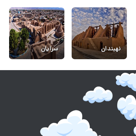
نهبندان
سرایان