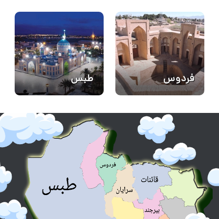
فردوس
طبس