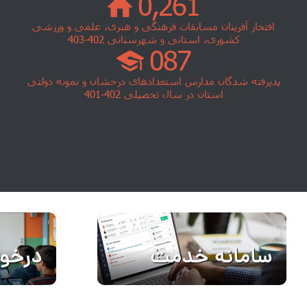
0,504
افتخار آفرینان مسابقات فرهنگی و هنری، علمی و ورزشی
کشوری، استانی و شهرستانی 402-403
168
پذیرفته شدگان مدارس استعدادهای درخشان و نمونه دولتی
استان در سال تحصیلی 402-401
سامانه خدمت
درخو