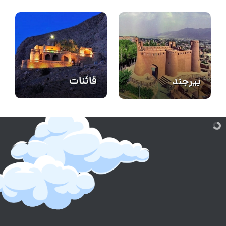
قائنات
بیرجند