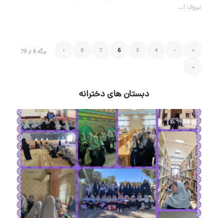
نیروی ا…
›
8
7
6
5
4
‹
«
برگه 6 از 79
»
دبستان های دخترانه