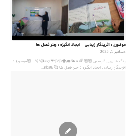
موضوع : آفریدگار زیبایی ایجاد انگیزه : چتر فصل ها
دسامبر 1, 2025
زنگ‌ شیرین فارسی 🥰🥰 🌈☀️🌤🌧🌩💦💦☔️⛄️🌬🫧🫧 🥰موضوع :
آفریدگار زیبایی ایجاد انگیزه : چتر فصل ها 🥰 &nbs…