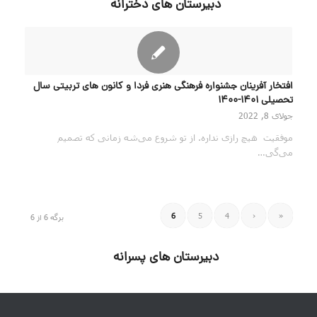
دبیرستان های دخترانه
افتخار آفرینان جشنواره فرهنگی هنری فردا و کانون های تربیتی سال
تحصیلی 1401-1400
جولای 8, 2022
موفقیت هیچ رازی نداره. از تو شروع می‌شه زمانی که تصمیم
می‌گی…
6
5
4
‹
«
برگه 6 از 6
دبیرستان های پسرانه