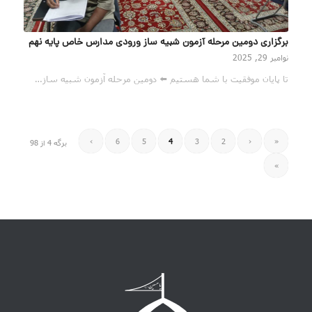
برگزاری دومین مرحله آزمون شبیه ساز ورودی مدارس خاص پایه نهم
نوامبر 29, 2025
تا پایان موفقیت با شما هستیم ⬅️ دومین مرحله آزمون شبیه ساز…
›
6
5
4
3
2
‹
«
برگه 4 از 98
»