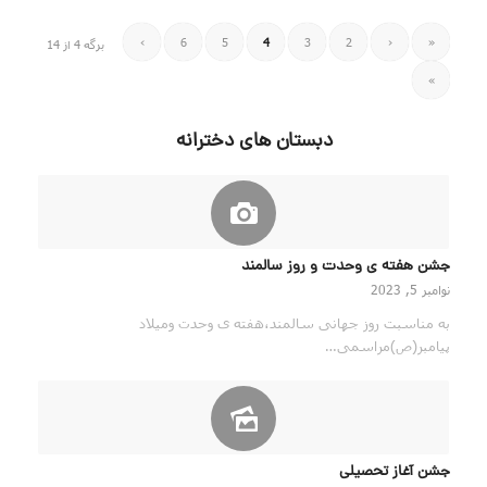
›
6
5
4
3
2
‹
«
برگه 4 از 14
»
دبستان های دخترانه
جشن هفته ی وحدت و روز سالمند
نوامبر 5, 2023
به مناسبت روز جهانی سالمند،هفته ی وحدت ومیلاد
پیامبر(ص)مراسمی…
جشن آغاز تحصیلی