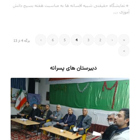
🔹نمایشگاه حقیقتی شبیه افسانه ها به مناسبت هفته بسیج دانش
آموزی ،…
›
6
5
4
3
2
‹
«
برگه 4 از 13
»
دبیرستان های پسرانه