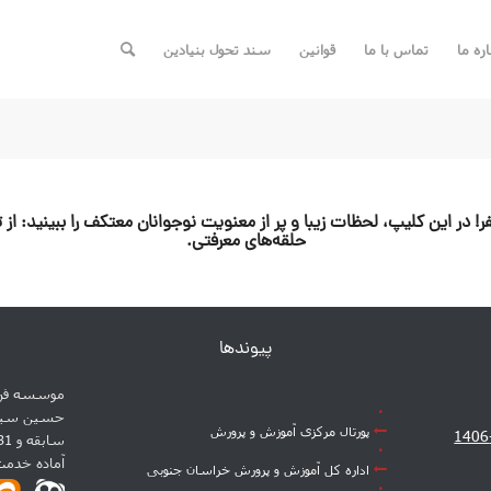
اره ما
تماس با ما
قوانین
سند تحول بنیادین
کاف دانش‌آموزی مدارس امام حسین (ع) با ظرفیت 400 نفر! در این کلیپ، لحظات زیبا و پر از معنویت نوجوان
حلقه‌های معرفتی.
پیوندها
موسسه فره
پورتال مرکزی آموزش و پرورش
آماده خدم
اداره کل آموزش و پرورش خراسان جنوبی