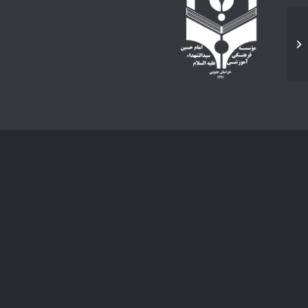
آغاز طرح ملی پژواک در
کودکستان پسرانه امام
حسین سیدالشهدا (ع)...