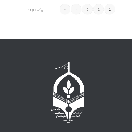
»
›
3
2
1
برگه 1 از 33