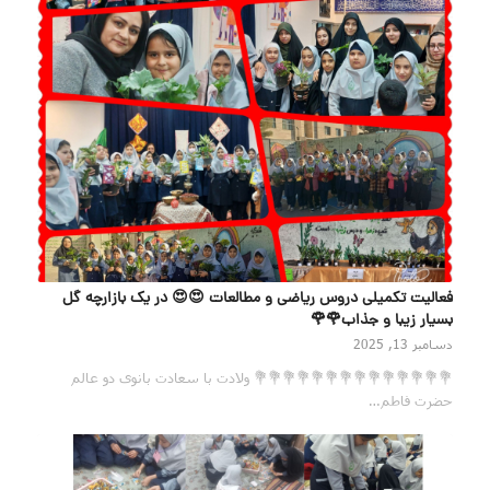
فعالیت تکمیلی دروس ریاضی و مطالعات 😍😍 در یک بازارچه گل
بسیار زیبا و جذاب🌹🌹
دسامبر 13, 2025
💐💐💐💐💐💐💐💐💐💐💐💐💐💐 ولادت با سعادت بانوی دو عالم
حضرت فاطم…