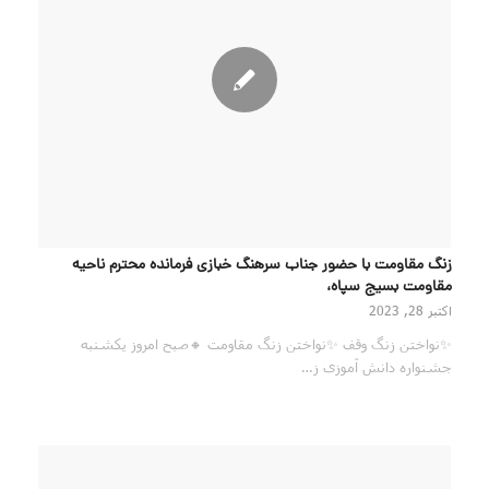
زنگ مقاومت با حضور جناب سرهنگ خبازی فرمانده محترم ناحیه
مقاومت بسیج سپاه،
اکتبر 28, 2023
✨نواختن زنگ وقف ✨نواختن زنگ مقاومت 🔸صبح امروز یکشنبه
جشنواره دانش آموزی ز…