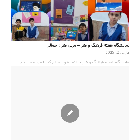
نمایشگاه هفته فرهنگ و هنر – مربی هنر : جمالی
مارس 2, 2025
مایشگاه هفته فرهنگ و هنر سلام! خوشحالم که با من صحبت م…