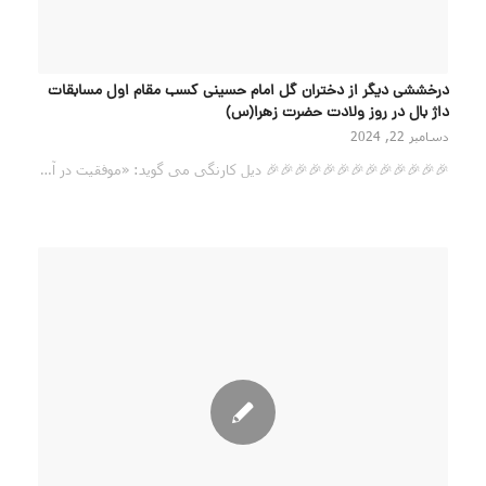
درخششی دیگر از دختران گل امام حسینی کسب مقام اول مسابقات
داژ بال در روز ولادت حضرت زهرا(س)
دسامبر 22, 2024
🎉🎉🎉🎉🎉🎉🎉🎉🎉🎉🎉🎉🎉 دیل کارنگی می گوید: «موفقیت در آ…