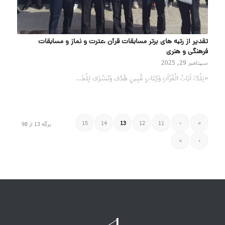
تقدیر از رتبه های برتر مسابقات قرآن ،عترت و نماز و مسابقات
فرهنگی و هنری
سپتامبر 29, 2025
«تِلْکَ آیَاتُ الْقُرْآنِ وَکِتَابٍ مُّبِینٍ هُدًی وَبُشْرَی لِلْمُ…
15
14
13
12
11
‹
«
برگه 13 از 98
»
›