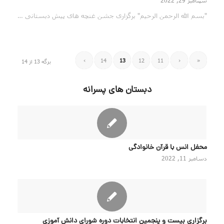
سپتامبر 29, 2022
"بسم الله الرحمن الرحیم" برگزاری جشن غنچه های پیش دبستانی …
›
14
13
12
11
‹
«
برگه 13 از 14
دبستان های پسرانه
محفل انس با قرآن خانوادگی
دسامبر 11, 2022
برگزاری بیست و پنجمین انتخابات دوره شورای دانش آموزی