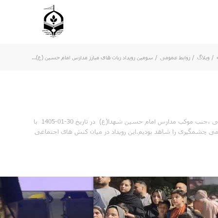
/
وبلاگ
/
روابط عمومی
/
سومین رویداد ربات های مبارز مدارس امام حسین (ع)...
سومین رویداد رباتیک و اینترنت اشیاء موسسه امام حسین(ع) خراسان جنوبی با رویکرد رقابت ربات های مبارز در میدان امام خامنه ای محل تجمعات مردمی ،جنب موکب مدارس امام حسین شهدا(ع) در تاریخ 30-01-1405 با
بال مردمی چشمگیری را شاهد بودیم.این رویداد در میان کنش های اجتماعی