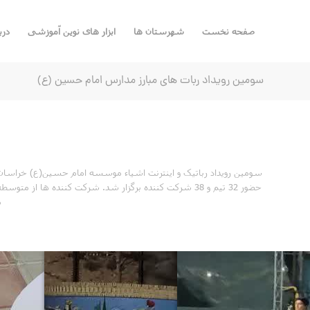
صفحه نخست
شهرستان ها
ابزار های نوین آموزشی
درب
سومین رویداد ربات های مبارز مدارس امام حسین (ع)
حضور 32 تیم و 38 شرکت کننده برگزار شد. شرکت کننده 
م