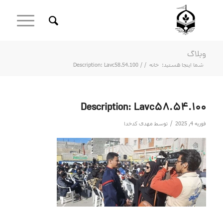
وبلاگ
شما اینجا هستید:
خانه
/
/
Description: Lavc58.54.100
Description: Lavc58.54.100
/
فوریه 4, 2025
توسط
مهدی کدخدا