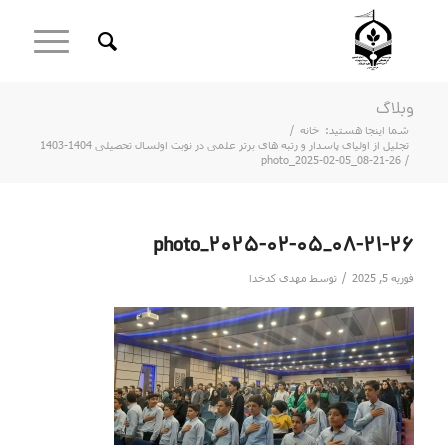
وبلاگ
شما اینجا هستید:
خانه
/
تجلیل از اولیای پاسدار و رتبه های برتر علمی در نوبت اولسال تحصیلی 1404-1403
photo_2025-02-05_08-21-26
/
photo_2025-02-05_08-21-26
/
فوریه 5, 2025
توسط
مهدی کدخدا