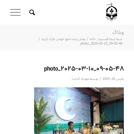
وبلاگ
شما اینجا هستید:
خانه
/
پخش زنده جمع خوانی قرآن کریم
/
photo_2025-03-10_09-05-48
photo_2025-03-10_09-05-48
/
مارس 10, 2025
توسط
مهدی کدخدا