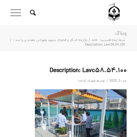
وبلاگ
شما اینجا هستید:
خانه
/
بازارچه ی کار و فناوری شهید طهرانی مقدم بر پا شد :
/
Description: Lavc58.54.100
Description: Lavc58.54.100
/
می 5, 2025
توسط
مهدی کدخدا