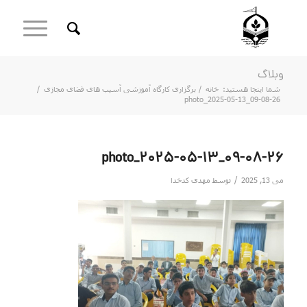
وبلاگ
شما اینجا هستید:
خانه
/
برگزاری کارگاه آموزشی آسیب های فضای مجازی
/
photo_2025-05-13_09-08-26
photo_2025-05-13_09-08-26
/
می 13, 2025
توسط
مهدی کدخدا