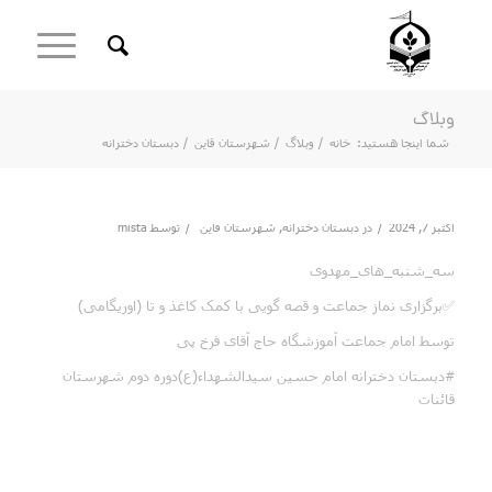
وبلاگ
شما اینجا هستید:
خانه
/
وبلاگ
/
شهرستان قاین
/
دبستان دخترانه
/
/
اکتبر 7, 2024
در
دبستان دخترانه
,
شهرستان قاین
توسط
mista
سه_شنبه_های_مهدوی
✅برگزاری نماز جماعت و قصه گویی با کمک کاغذ و تا (اوریگامی)
توسط امام جماعت آموزشگاه حاج آقای فرخ پی
#دبستان دخترانه امام حسین سیدالشهداء(ع)دوره دوم شهرستان
قائنات