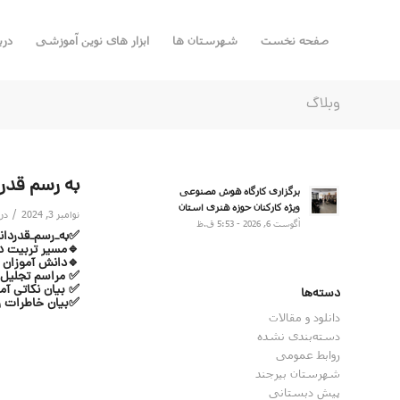
صفحه نخست
شهرستان ها
ابزار های نوین آموزشی
درب
وبلاگ
به رسم قدر
برگزاری کارگاه هوش مصنوعی
ویژه کارکنان حوزه هنری استان
/
نوامبر 3, 2024
در
آگوست 6, 2026 - 5:53 ق.ظ
✅به_رسم_قدردان
🔹مسیر تربیت دا
🔹دانش آموزان ا
✅ مراسم تجلیل و
✅ بیان نکاتی آ
دسته‌ها
✅بیان خاطرات و
دانلود و مقالات
دسته‌بندی نشده
روابط عمومی
شهرستان بیرجند
پیش دبستانی