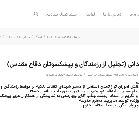
اره ما
تماس با ما
قوانین
سند تحول بنیادین
شما اینجا هستید:
خانه
/
وبلاگ
/
شهرستان بیرجند
/
د
دانی (تجلیل از رزمندگان و پیشکسوتان دفاع مقدس)
/
دبیرستان پسرانه
,
شهرستان بیرجند
توسط
سید احمد مرتضوی
ی
نش آموزان تراز تمدن اسلامی از مسیر شهدای انقلاب ،تکیه بر مواعظ رزمندگان 
مام حسین علیه‌السلام، رهروان راستین تمدن ناب اسلامی هستند.
 تکریم از استاد ارجمند جناب آقای چهاردهی به نمایندگی از همکاران عزیز پیش
موزنده توسط مدیریت محترم مدرسه
 روایت گری توسط استاد محترم