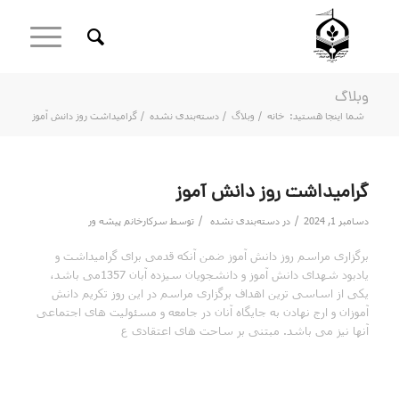
وبلاگ
شما اینجا هستید:
خانه
/
وبلاگ
/
دسته‌بندی نشده
/
گرامیداشت روز دانش آموز
گرامیداشت روز دانش آموز
/
/
دسامبر 1, 2024
در
دسته‌بندی نشده
توسط
سرکارخانم پیشه ور
برگزاری مراسم روز دانش آموز ضمن آنکه قدمی برای گرامیداشت و
یادبود شهدای دانش آموز و دانشجویان سیزده آبان 1357می باشد،
یکی از اساسی ترین اهداف برگزاری مراسم در این روز تکریم دانش
آموزان و ارج نهادن به جایگاه آنان در جامعه و مسئولیت های اجتماعی
آنها نیز می باشد. مبتنی بر ساحت های اعتقادی ع