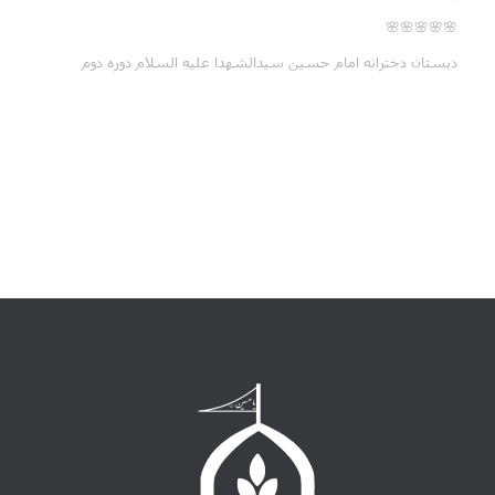
🌸🌸🌸🌸🌸
دبستان دخترانه امام حسین سیدالشهدا علیه السلام دوره دوم