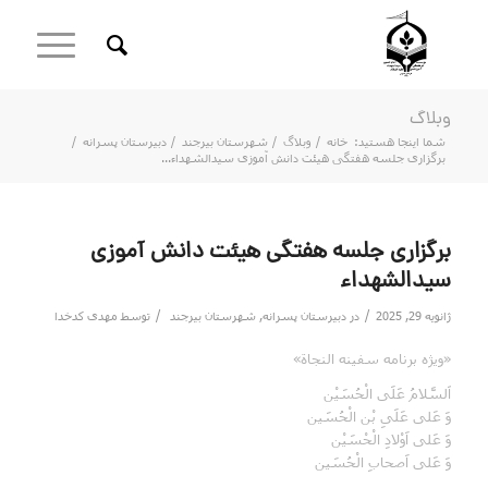
وبلاگ
شما اینجا هستید:
خانه
/
وبلاگ
/
شهرستان بیرجند
/
دبیرستان پسرانه
/
برگزاری جلسه هفتگی هیئت دانش آموزی سیدالشهداء...
برگزاری جلسه هفتگی هیئت دانش آموزی
سیدالشهداء
/
/
ژانویه 29, 2025
در
دبیرستان پسرانه
,
شهرستان بیرجند
توسط
مهدی کدخدا
«ویژه برنامه سفینه النجاة»
اَلسَّلامُ عَلَی الْحُسَیْن
وَ عَلی عَلَیِ بْن الْحُسَین
وَ عَلی اَوْلادِ الْحْسَیْن
وَ عَلی اَصحابِ الْحُسَین