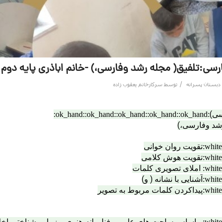
رسی:تلفیق( مجله رشد وفارسی،) -خانم اباذری پایه دوم
/
دبستان پسرانه
توسط
سرکارخانم یعقوب زاده
سی)
:ok_hand:
:ok_hand:
:ok_hand:
:ok_hand:
:ok_hand:
رشد وفارسی،)
تقویت روان خوانی
تقویت هوش کلامی
املای تصویری کلمات
آشنایی با نشانه ( و)
پیداکردن کلمات مربوط به تصویر
براساس ساحت های علمی وفناورانه،هنری و زیبایی شناختی،اخل