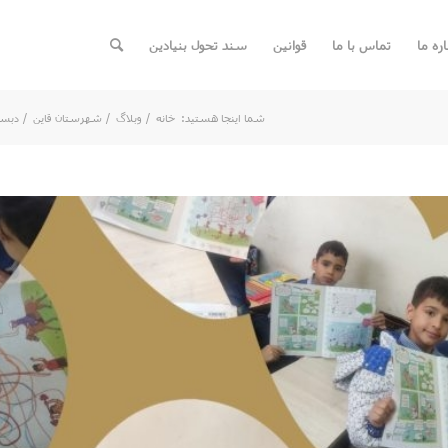
اره ما
تماس با ما
قوانین
سند تحول بنیادین
شما اینجا هستید:
خانه
/
وبلاگ
/
شهرستان قاین
/
دبست