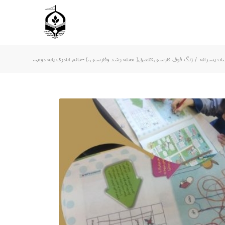
ان پسرانه
/
زنگ فوق فارسی:تلفیق( مجله رشد وفارسی،) -خانم اباذری پایه دوم...