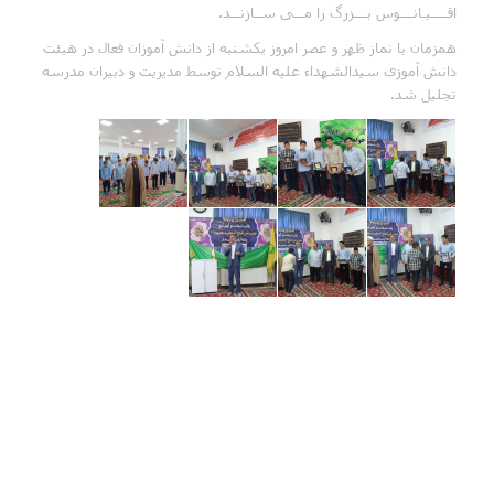
اقـــــیـانــــوس بــــزرگ را مـــی ســازنـــد.
همزمان با نماز ظهر و عصر امروز یکشنبه از دانش آموزان فعال در هیئت
دانش آموزی سیدالشهداء علیه السلام توسط مدیریت و دبیران مدرسه
تجلیل شد.