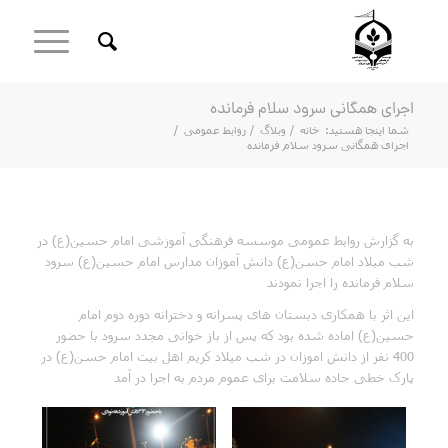
اجرای همگانی سرود سلام فرمانده
شما اینجا هستید:
خانه
/
وبلاگ
/
روابط عمومی
/
اجرای همگانی سرود سلام فرمانده
به گزارش روابط عمومی موسسه فرهنگی آموزشی امام حسین(ع) در
شب میلاد امام حسن(ع) دانش آموزان مدارس امام حسین(ع) سرود
سلام فرمانده را اجرا نمودند
این اثر با همکاری دبستان های پسرانه و دخترانه دوره دوم امام
حسین(ع) اماده شده بود که پس از باز خوانی مجدد سرود با حضور
400 نفر از دانش اموزان در شب میلاد کریم اهل بیت امام حسن(ع) در
پارک خطی جاده سلامت برای عموم مردم به اجرا در آمد