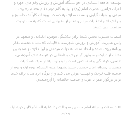
توسعه جامعه انسانی در‌ خواستگاه آموزش و پرورش رقم می خورد و
اجرای فرامین حضرت امام (ره) و بیانیه گام دوم مقام معظم رهبری
مبنی بر جوان گرایی و تمدن سازی به دست نیروهای کارآمد، دلسوز و
جهادی اهم انتظارات مردم و نظام از مدیرانی است که به مسئولیت
منتصب می شوند.
انتصاب مسرت بخش شما برادر تلاشگر، مومن، انقلابی و متعهد در
راس مدیریت آموزش و پرورش شهرستان قاینات که نشان دهنده تفکر
برنامه ریزی شده و اتحاد منشانه دولت مردمی و ایران قوی و همچنین
نشان از درایت و سوابق گرانبهای جنابعالی در عرصه های آموزشی،
علمی، فرهنگی و اجتماعی است را بدینوسیله از طرف همکاران
دبستان پسرانه امام حسين سيدالشهدا علیه السلام دوره اول و دوم از
صمیم قلب تبریک و تهنیت عرض می کنم و از درگاه ایزد منان برای شما
برادر بزرگوار عمر با عزت و خدمت خالصانه را آرزومندیم.
⬅ دبستان پسرانه امام حسين سيدالشهدا علیه السلام قاین دوره اول
و دوم