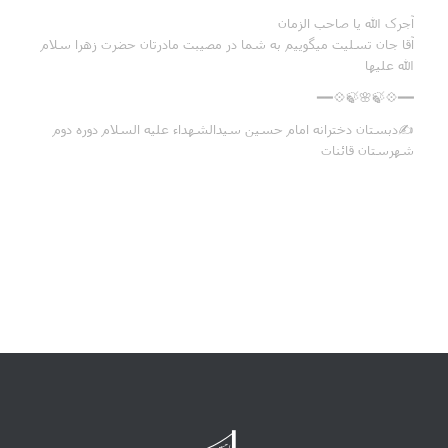
آجرک الله یا صاحب الزمان
آقا جان تسلیت میگوییم به شما در مصیبت مادرتان حضرت زهرا سلام
الله علیها
━━💠🍃🌸🍃💠━━
✍دبستان دخترانه امام حسین سیدالشهداء علیه السلام دوره دوم
شهرستان قائنات