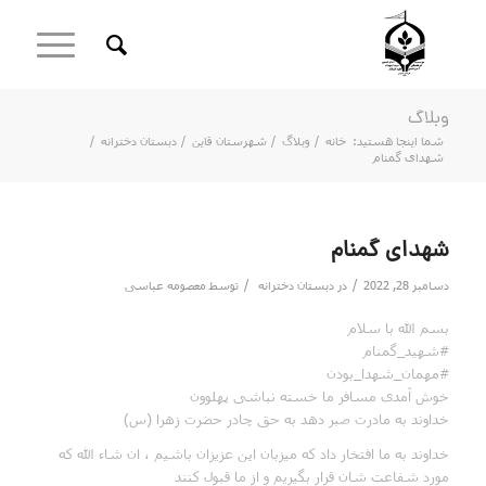
وبلاگ
شما اینجا هستید:
خانه
/
وبلاگ
/
شهرستان قاین
/
دبستان دخترانه
/
شهدای گمنام
شهدای گمنام
/
/
دسامبر 28, 2022
در
دبستان دخترانه
توسط
معصومه عباسی
بسم الله با سلام
#شهید_گمنام
#مهمان_شهدا_بودن
خوش آمدی مسافر ما خسته نباشی پهلوون
خداوند به مادرت صبر دهد به حق چادر حضرت زهرا (س)
خداوند به ما افتخار داد که میزبان این عزیزان باشیم ، ان شاء الله که
مورد شفاعت شان قرار بگیریم و از ما قبول کنند