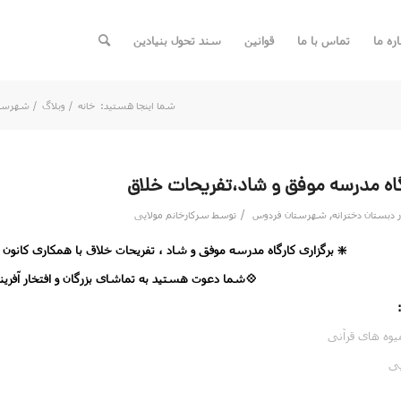
اره ما
تماس با ما
قوانین
سند تحول بنیادین
شما اینجا هستید:
خانه
/
وبلاگ
/
شهرستا
رگاه مدرسه موفق و شاد،تفریحات خلاق
/
ر
دبستان دخترانه
,
شهرستان فردوس
توسط
سرکارخانم مولایی
❇️ برگزاری کارگاه مدرسه موفق و شاد ، تفریحات خلاق با همکاری کانون
💠شما دعوت هستید به تماشای بزرگان و افتخار آفرینا
یوه های قرآنی
یی