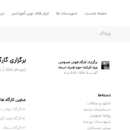
صفحه نخست
شهرستان ها
ابزار های نوین آموزشی
درب
وبلاگ
برگزاری گا
برگزاری کارگاه هوش مصنوعی
ویژه کارکنان حوزه هنری استان
/
ژانویه 20, 2023
د
آگوست 6, 2026 - 5:53 ق.ظ
دسته‌ها
عناوین کارگاه ها:
دانلود و مقالات
🔸کارگاه خواص م
دسته‌بندی نشده
روابط عمومی
🔸کارگاه قصه گو
شهرستان بیرجند
پیش دبستانی
🔸کارگاه سفال