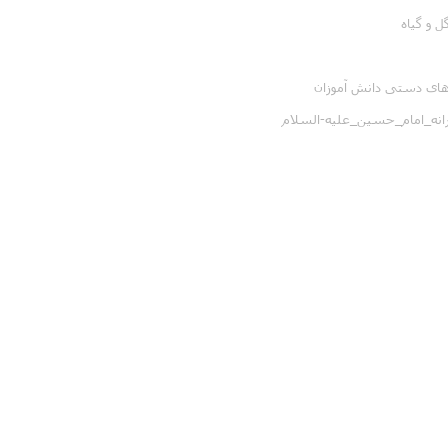
 و گیاه
های دستی دانش آموزان
انه_امام_حسین_علیه-السلام