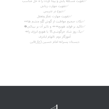
✅تقویت مسئله یابی و پیدا کردن را ه حل مناسب
✅تقویت مهارت زبانی
✅تنوع در تدریس
✅تقویت مهارت تفکر وتعقل
✅نکات صحیح مواظبت از گوش 👂و چشم ها👀
✅تاکید بر فواید هویج🥕🥕 و تاثیر آن بر بینائی👁
✅یک روز شاد خرگوشی🐰 با هویج انرژی زا🥕
آموزگار دوم :الهام اباذری
دبستان پسرانه امام حسین (ع)_قاین