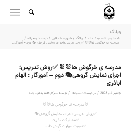
وبلاگ
شما اینجا هستید:
خانه
/
وبلاگ
/
شهرستان قاین
/
دبستان پسرانه
/
مدرسه ی خرگوش ها🐰🐰 ✅روش تدریس؛اجرای نمایش گروهی🎭 دوم – آموزگ...
مدرسه ی خرگوش ها🐰🐰 ✅روش تدریس؛
اجرای نمایش گروهی🎭 دوم – آموزگار : الهام
اباذری
/
/
نوامبر 11, 2023
در
دبستان پسرانه
توسط
سرکارخانم یعقوب زاده
🐰مدرسه ی خرگوش ها🐰🐰
✅روش تدریس؛اجرای نمایش گروهی🎭
✅مشارکت پذیری
✅تقویت مهارت گوش دادن