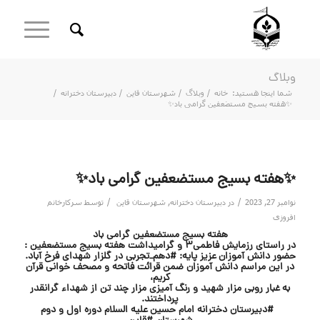
وبلاگ
شما اینجا هستید:
خانه
/
وبلاگ
/
شهرستان قاین
/
دبیرستان دخترانه
/
✨هفته بسیج مستضعفین گرامی باد✨
✨هفته بسیج مستضعفین گرامی باد✨
/
/
نوامبر 27, 2023
در
دبیرستان دخترانه
,
شهرستان قاین
توسط
سرکارخانم
افروزی
هفته بسیج مستضعفین گرامی باد
در راستای رزمایش فاطمی3 و گرامیداشت هفته بسیج مستضعفین :
حضور دانش آموزان عزیز پایه:
#دهم_تجربی
در گلزار شهدای فرخ آباد.
در این مراسم دانش آموزان ضمن قرائت فاتحه و مصحف خوانی قرآن
کریم،
به غبار روبی مزار شهید و رنگ آمیزی مزار چند تن از شهداء گرانقدر
پرداختند.
#دبیرستان
دخترانه امام حسین علیه السلام دوره اول و دوم