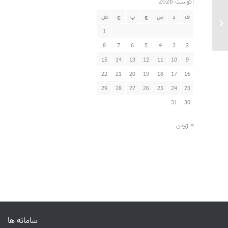
آگوست 2026
ی
د
س
چ
پ
ج
ش
حضور در راهپیمایی روز قدس
1
8
7
6
5
4
3
2
15
14
13
12
11
10
9
22
21
20
19
18
17
16
29
28
27
26
25
24
23
31
30
« ژوئن
سامانه ها