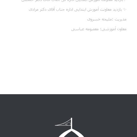
✨ بازدید معاونت آموزش ابتدایی اداره جناب آقای دکتر مرادی
مدیریت :ملیحه خسروی
معاون آموزشی: معصومه عباسی