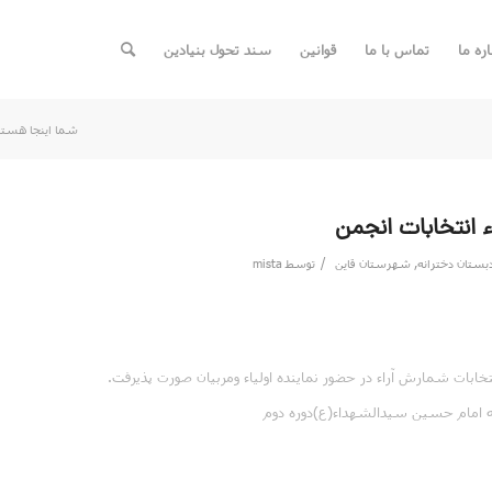
اره ما
تماس با ما
قوانین
سند تحول بنیادین
شما اینجا هستی
 انتخابات انجمن
/
بستان دخترانه
,
شهرستان قاین
توسط
mista
تخابات شمارش آراء در حضور نماینده اولیاء ومربیان صورت پذیرفت.
 امام حسین سیدالشهداء(ع)دوره دوم