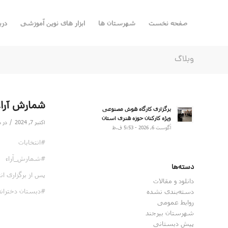
صفحه نخست
شهرستان ها
ابزار های نوین آموزشی
درب
وبلاگ
شمارش آراء
برگزاری کارگاه هوش مصنوعی
ویژه کارکنان حوزه هنری استان
/
اکتبر 7, 2024
در
د
آگوست 6, 2026 - 5:53 ق.ظ
#انتخابات
#شمارش_آراء
دسته‌ها
پس از برگزاری ان
دانلود و مقالات
#دبستان دخترانه
دسته‌بندی نشده
روابط عمومی
شهرستان بیرجند
پیش دبستانی