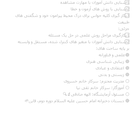
1️⃣آشنایی دانش آموزان با مهارت مشاهده
2️⃣آشنایی با روش های آزمون و خطا
3️⃣بکار گیری کلیه حواس برای درک محیط پیرامون خود و شگفتی های
طبیعت
جزئی:
1️⃣بکارگیری مراحل روش علمی در حل یک مسئله
2️⃣آشنایی دانش آموزان با متغیر های کنترل شده، مستقل و وابسته
بر پایه ساحت های:
🟢علمی و فناورانه
🟢 زیبایی شناسی هنری
🟢 اعتقادی و عبادی
🟢 زیستی و بدنی
⚪ مدریت محترم: سرکار خانم خسروی
⚪ آموزگار: سرکار خانم تقی نیا
⚪ مسئول آزمایشگاه: الهه صادقی🔬🔍
🔴 دبستان دخترانه امام حسین علیه السلام دوره دوم، قاین🌱