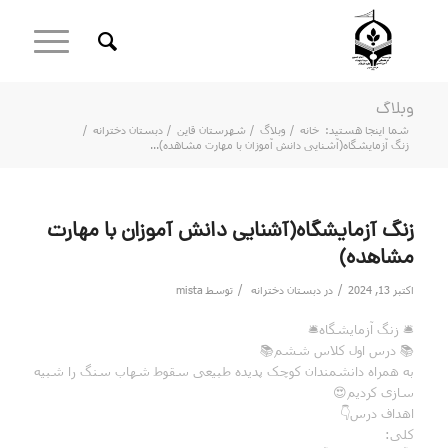
وبلاگ
شما اینجا هستید:
خانه
/
وبلاگ
/
شهرستان قاین
/
دبستان دخترانه
/
زنگ آزمایشگاه(آشنایی دانش آموزان با مهارت مشاهده)...
زنگ آزمایشگاه(آشنایی دانش آموزان با مهارت
مشاهده)
/
/
اکتبر 13, 2024
در
دبستان دخترانه
توسط
mista
🛎 زنگ آزمایشگاه🛎
📚 درس اول کلاس ششم📚
به همراه دانشمندان کوچک پدیده طبیعی سقوط شهاب سنگ را شبیه
سازی کردیم😍
اهداف درس👇
کلی: