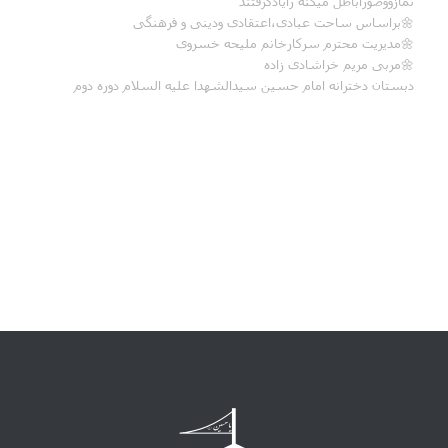
نمازووضوراباطل میکنه رایادگرفتند
🌼براساس ساحت عبادی،اعتقادی ودینی و فرهنگی
🌼مدیریت محترم سرکارخانم ملیحه خسروی
🌼مربی مریم خراشادی زاده
دبستان دخترانه امام حسین سیدالشهدا علیه السلام دوره دوم