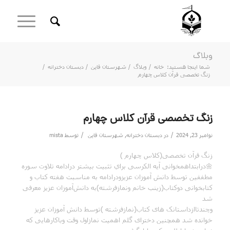
وبلاگ
شما اینجا هستید:
خانه
/
وبلاگ
/
شهرستان قاین
/
دبستان دخترانه
/
زنگ تخصصی قرآن کلاس چهارم
زنگ تخصصی قرآن کلاس چهارم
/
/
نوامبر 23, 2024
در
دبستان دخترانه
,
شهرستان قاین
توسط
mista
زنگ قرآن تخصصی(کلاس چهارم )
🌼درابتداهمخوانی آیه الکرسی براي تثبیت بیشتر درادامه تلاوت سوره
مطففین توسط دانش آموزان عزیزودرادامه به مناسبت هفته کتاب و
کتابخوانی دوکتاب(زينب خانم ونمازفرشته)به دانش‌آموزان عزیز معرفی
شد
وچندتاازداستانک های کتاب(نمازفرشته )توسط دانش آموزان عزیز
خوانده شد همچنین دخترای گلم اهمیت نمازاول وقت وباکارهایی که