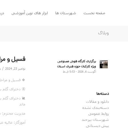
صفحه نخست
شهرستان ها
ابزار های نوین آموزشی
درب
وبلاگ
فسیل و مر
برگزاری کارگاه هوش مصنوعی
ویژه کارکنان حوزه هنری استان
/
نوامبر 23, 2024
د
آگوست 6, 2026 - 5:53 ق.ظ
🍀 فسیل و مراح
🦋 دخترای گلم ب
دسته‌ها
🐌 دخترای گلم 
دانلود و مقالات
ماند
دسته‌بندی نشده
مدیریت محترم: 
روابط عمومی
شهرستان بیرجند
آموزگار: عالیه 
پیش دبستانی