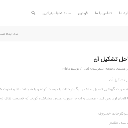
اره ما
تماس با ما
قوانین
سند تحول بنیادین
شما اینجا هست
احل تشکیل آن
/
ر
دبستان دخترانه
,
شهرستان قاین
توسط
mista
ل تشکیل آن
ه صورت گروهی فسیل صدف و برگ درختان را درست کرده و با شباهت ها و تفاوت ها
با انجام آزمایش قند و چسب و آب به صورت عینی مشاهده کردند که قسمت های ن
سرکارخانم خسروی
عباسی مقدم