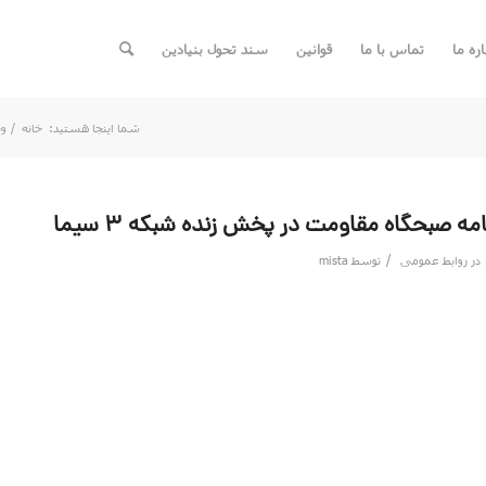
اره ما
تماس با ما
قوانین
سند تحول بنیادین
شما اینجا هستید:
خانه
/
وب
مه صبحگاه مقاومت در پخش زنده شبکه 3 سیما
/
در
روابط عمومی
توسط
mista