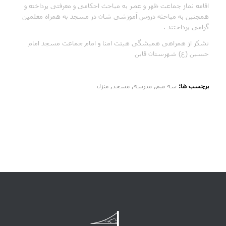
اقامه نماز جماعت ظهر و عصر به مباحث احکامی و معرفتی پرداخته و
همچنین به مباحثه دروس آموزشی شان در مسجد به همراه معلمین
گرامی پرداختند .
تشکر از همراهی همیشگی هیئت امنا و امام جماعت مسجد امام
حسین (ع) شهرستان قاین
برچسب ها:
سه میم
,
مدرسه
,
مسجد
,
منزل