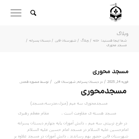
وبلاگ
شما اینجا هستید:
خانه
/
وبلاگ
/
شهرستان قاین
/
دبستان پسرانه
/
مسجد محوری
مسجد محوری
/
/
فوریه 14, 2025
در
دبستان پسرانه
,
شهرستان قاین
توسط
منصوره همتی
مسجدمحوری
مسجدمحوری سه میم ‌(منزل،مدرسه،مسجد)
مسجد هسته ی مقاومت است . مقام معظم رهبری
در طرح تربیتی سه میم ، دانش آموزان پایه چهارم دبستان پسرانه
امام‌حسین علیه السلام در مسجد امام حسین علیه السلام
شهرستان قاین حضور بهم رساندند . دانش آموزان در مسجد علاوه بر