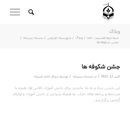
وبلاگ
شما اینجا هستید:
خانه
/
وبلاگ
/
شهرستان فردوس
/
دبستان پسرانه
/
جشن شکوفه ها
جشن شکوفه ها
/
/
اکتبر 12, 2022
در
دبستان پسرانه
توسط
سرکار خانم عنبریان
این جشن شاد و به یاد ماندنی برای دانش آموزان کلاس اول همره با
مسابقه و برنامه های جذاب به همراه پذیرایی از دانش آموزان و اولیای
گرامی برگزارشد.