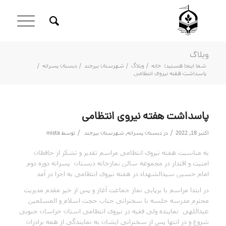
وبلاگ
شما اینجا هستید:
خانه
/
وبلاگ
/
شهرستان بیرجند
/
دبستان پسرانه
/
پاسداشت هفته نیروی انتظامی
پاسداشت هفته نیروی انتظامی
/
/
اکتبر 18, 2022
در
دبستان پسرانه
,
شهرستان بیرجند
توسط
mista
به مناسبت هفته نیروی انتظامی مراسم تقدیر و تشکر از حافظان
امنیت و اقتدار در مجموعه سالن نمازخانه دبستان پسرانه دوره دوم
امام حسین سیدالشهداء در هفته نیروی انتظامی به اجرا در آمد
در ابتدا مراسم با برپایی نماز جماعت آغاز و پس از خیر مقدم مدیریت
محترم مدرسه جلسه با سخنرانی جناب حجت اسلام و المسلمین
عبداللهی نماینده ولی فقیه در نیروی انتظامی استان خراسان جنوبی
شروع و در انتها پس از سخنرانی ایشان به نمایندگی از همه برادران