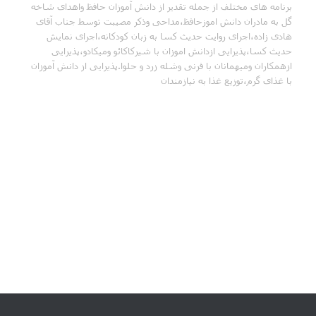
برنامه های مختلف از جمله تقدیر از دانش آموزان حافظ واهدای شاخه
گل به مادران دانش اموزحافظ،مداحی وذکر مصیبت توسط جناب آقای
هادی زاده،اجرای روایت حدیث کسا به زبان کودکانه،اجرای نمایش
حدیث کسا،پذیرایی ازدانش اموزان با شیرکاکائو ومیکادو،پذیرایی
ازهمکاران ومیهمانان با فرنی وشله زرد و حلوا.پذیرایی از دانش آموزان
با غذای گرم،توزیع غذا به نیازمندان