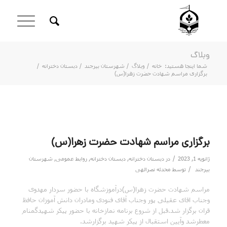
وبلاگ
شما اینجا هستید:
خانه
/
وبلاگ
/
شهرستان بیرجند
/
دبستان دخترانه
/
برگزاری مراسم شهادت حضرت زهرا(س)
برگزاری مراسم شهادت حضرت زهرا(س)
/
ژانویه 1, 2023
در
دبستان دخترانه
,
دبستان دخترانه
,
روابط عمومی
,
شهرستان
/
بیرجند
توسط
محدثه نصرالهی
مراسم شهادت حضرت زهرا(س)درآموزشگاه با حضور سردار مهدوی
وجناب اقای عقیلی پور وجناب آقای فنودی ومادران دانش آموزان حافظ
قران برگزار شد.قبل از شروع برنامه نمازخانه با حضور پیکر شهیدگمنام
معطرشد وآیین استقبال از پیکر شهید برگزارشد.