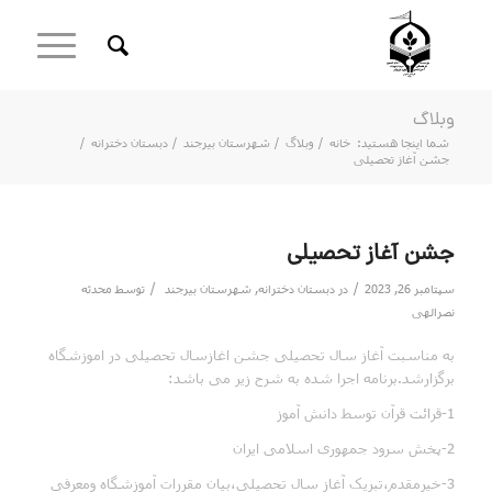
وبلاگ
شما اینجا هستید:
خانه
/
وبلاگ
/
شهرستان بیرجند
/
دبستان دخترانه
/
جشن آغاز تحصیلی
جشن آغاز تحصیلی
/
/
سپتامبر 26, 2023
در
دبستان دخترانه
,
شهرستان بیرجند
توسط
محدثه
نصرالهی
به مناسبت آغاز سال تحصیلی جشن اغازسال تحصیلی در اموزشگاه
برگزارشد.برنامه اجرا شده به شرح زیر می باشد:
1-قرائت قرآن توسط دانش آموز
2-پخش سرود جمهوری اسلامی ایران
3-خیرمقدم،تبریک آغاز سال تحصیلی،بیان مقررات آموزشگاه ومعرفی