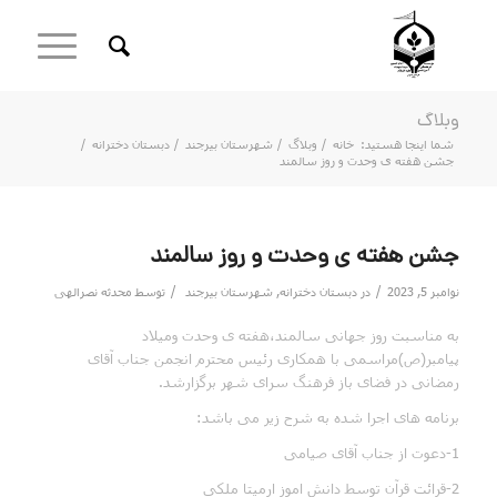
وبلاگ
شما اینجا هستید:
خانه
/
وبلاگ
/
شهرستان بیرجند
/
دبستان دخترانه
/
جشن هفته ی وحدت و روز سالمند
جشن هفته ی وحدت و روز سالمند
/
/
نوامبر 5, 2023
در
دبستان دخترانه
,
شهرستان بیرجند
توسط
محدثه نصرالهی
به مناسبت روز جهانی سالمند،هفته ی وحدت ومیلاد
پیامبر(ص)مراسمی با همکاری رئیس محترم انجمن جناب آقای
رمضانی در فضای باز فرهنگ سرای شهر برگزارشد.
برنامه های اجرا شده به شرح زیر می باشد:
1-دعوت از جناب آقای صیامی
2-قرائت قرآن توسط دانش اموز ارمیتا ملکی