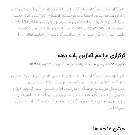
🔹برگزاری مراسم آغاز سال تحصیلی با حضور دانش آموزان پایه یازدهم
و دوازدهم در سالن اجتماعات موسسه فرهنگی آموزشی امام حسین
سید الشهدا علیه السلام ✍️این مراسم روز چهارشنبه 1401/06/30 با
حضور جناب آقای عزیزی و آقای علی آبادی و رتبه های برتر کنکور و
دانش آموزان برگزار شد. در این مراسم گزارشی از فعالیت‌های […]
بّرگزاری مراسم آغازین پایه دهم
/
اکتبر 1, 2022
در
دبیرستان دخترانه
,
شهرستان بیرجند
توسط
mista
🔹برگزاری مراسم آغاز سال تحصیلی با حضور دانش آموزان پایه دهم در
باغ اکبریه ✍️در این مراسم، که باحضور جناب آقای عقیلی پور،
مدیرعامل مؤسسه فرهنگی آموزشی امام حسین سید الشهدا (ع) و
معاونین ایشان برگزار شد، ضمن شرح و تبیین برنامه های آموزشی،
پرورشی و مشاوره ای آموزشگاه توسط سرکار خانم دکتر اسماعیلی،
دبیران […]
جشن غنچه ها