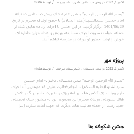
/
اکتبر 1, 2022
در
پیش دبستانی
,
شهرستان بیرجند
توسط
mista
“بسم الله الرحمن الرحیم” جشن غنچه های پیش دبستانی دخترانه
امام حسین سیدالشهدا(علیه السلام) با حضور اولیای محترم در تاریخ
1401/06/29 برگزار گردید. در این جشن با اجرای برنامه هایی شاد از
جمله، خواندن سرود، اجرای مسابقه، ورزش و اهداء جوایز خاطره ای
خوش از اولین حضور نوآموزان در مدرسه فراهم آمد.
پروژه مهر
/
اکتبر 1, 2022
در
پیش دبستانی
,
شهرستان بیرجند
توسط
mista
“بسم الله الرحمن الرحیم” پیش دبستانی دخترانه امام حسین
سیدالشهدا(علیه السلام) با انجام فعالیت هایی که مهمترین آن اجرای
طرح پویا سازی کلاس ها با برنامه ریزی و مدیریت خانم زرنگ و تلاش
های ستودنی مربیان محترم این مجموعه بود به پیشواز سال تحصیلی
جدید رفت. از جمله فعالیت های دیگری که جهت آماده سازی […]
جشن شکوفه ها