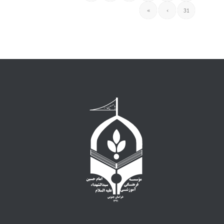
»
›
31