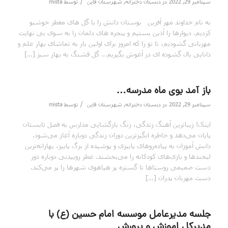
/
سپتامبر 29, 2022
در
دبستان دخترانه
,
شهرستان قاین
توسط
mista
به نام خداوند مهر آفرین بوستان دانش را با گل های معطر خوشبو
کردیم. دیوارها را آذین بستیم و پنجره های دلمان را به سوی بی نهایت
مهربانی گشودیم، تا تو را که امروز برای اولین بار به تماشای بهار علم و
دانایی بال گشوده ای در آغوش بگیریم… گل قشنگ به بهار سبز […]
باز آمد بوی ماه مدرسه…
/
سپتامبر 29, 2022
در
دبستان دخترانه
,
شهرستان قاین
توسط
mista
اینک! زیباترین آهنگ زندگی، زنگ بازگشایی مدارس به فصل تابستان
پایان می‌دهد و خاطره انگیزترین دوران زندگی دوباره آغاز می‌شود.
دانش آموزان به پیاده‌رو‌های پاییزی و پوشیده از برگ پاییز، بهارانه‌ترین
لبخند‌ها و بازی‌های کودکانه را می‌بخشند. عطر روییدنی دوباره دور
دست صمیمی روستا‌ها تا گستره پر هیاهوی شهر‌ها را پر می‌کند.
دست مهربان پدران […]
جلسه مدیرعامل موسسه امام حسین (ع) با
مدیرکل اموزش و پرورش