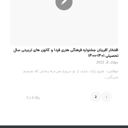
افتخار آفرینان جشنواره فرهنگی هنری فردا و کانون های تربیتی سال
تحصیلی 1401-1400
جولای 8, 2022
موفقیت هیچ رازی نداره. از تو شروع می‌شه زمانی که تصمیم
می‌گی…
2
1
برگه 2 از 2