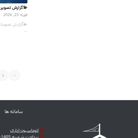
💫گزارش تصویری جشن س
فوریه 25, 2026
…
1
‹
سامانه ها
اتوماسیون اداری
پرداخت شهریه 1405-1406