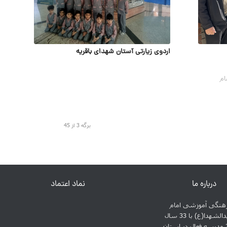
اردوی زیارتی آستان شهدای باقریه
ام
برگه 3 از 45
درباره ما
نماد اعتماد
نگی آموزشی امام
حسین سیدالشهدا(ع) با 33 سال
سابقه و 31 مدرسه فعال در استان