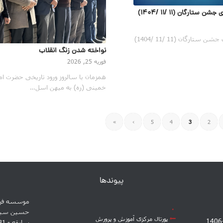
تارگان (11 /11 /1404)
💫گزارش تصویری جشن ستارگان (11 /11 /1404)
نواخته شدن زنگ انقلاب
فوریه 25, 2026
همزمان با سالروز ورود تاریخی حضرت ام
خمینی (ره) به میهن اسل…
»
›
5
4
3
2
پیوندها
موسسه فره
پورتال مرکزی آموزش و پرورش