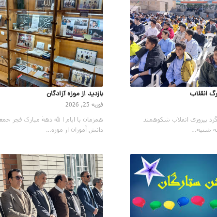
گ انقلاب
بازدید از موزه آزادگان
فوریه 25, 2026
گرد پیروزی انقلاب شکوهمند
همزمان با ایام ا لله دههٔ مبارک فجر جمع
ه شنبه…
دانش آموزان از موزه…