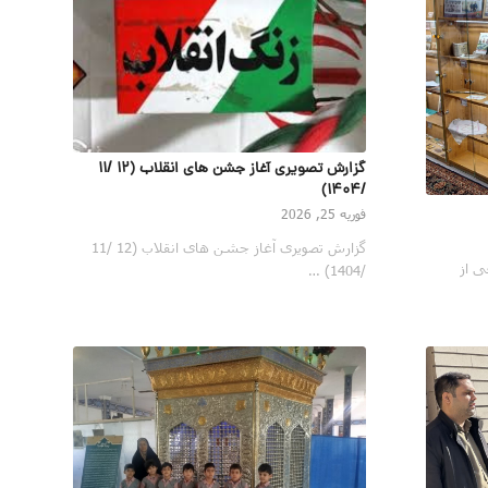
گزارش تصویری آغاز جشن های انقلاب (12 /11
/1404)
فوریه 25, 2026
گزارش تصویری آغاز جشن های انقلاب (12 /11
ی از
/1404) …