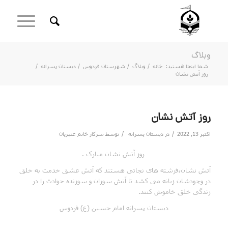
وبلاگ
شما اینجا هستید:
خانه
/
وبلاگ
/
شهرستان فردوس
/
دبستان پسرانه
/
روز آتش نشان
روز آتش نشان
/
/
اکتبر 13, 2022
در
دبستان پسرانه
توسط
سرکار خانم عنبریان
روز آتش نشان مبارک .
آتش نشان،فرشته های نجاتی هستند که آتش عشق خدمت به خلق
در وجودشان زبانه می کشد تا آتش سوزان و سوزنده حوادث را در
زندگی خلق خاموش کنند.
دبستان پسرانه امام حسین (ع) فردوس