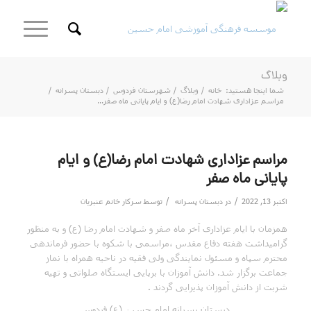
وبلاگ
شما اینجا هستید:
خانه
/
وبلاگ
/
شهرستان فردوس
/
دبستان پسرانه
/
مراسم عزاداری شهادت امام رضا(ع) و ایام پایانی ماه صفر...
مراسم عزاداری شهادت امام رضا(ع) و ایام
پایانی ماه صفر
/
/
اکتبر 13, 2022
در
دبستان پسرانه
توسط
سرکار خانم عنبریان
همزمان با ایام عزاداری آخر ماه صفر و شهادت امام رضا (ع) و به منظور
گرامیداشت هفته دفاع مقدس ،مراسمی با شکوه با حضور فرماندهی
محترم سپاه و مسئول نمایندگی ولی فقیه در ناحیه همراه با نماز
جماعت برگزار شد. دانش آموزان با برپایی ایستگاه صلواتی و تهیه
شربت از دانش آموزان پذیرایی گردند .
دبستان پسرانه امام حسین (ع) فردوس