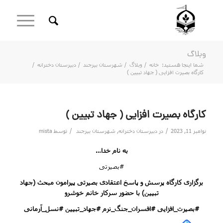
وبلاگ
شما اینجا هستید:
خانه
/
وبلاگ
/
شهرستان بیرجند
/
دبیرستان دخترانه
/
کارگاه بصیرت افزایی ( جهاد تبیین )
کارگاه بصیرت افزایی ( جهاد تبیین )
/
/
نوامبر 11, 2023
در
دبیرستان دخترانه
,
شهرستان بیرجند
توسط
mista
به نام خدا…
#بصیرتی
برگزاری کارگاه پرسش و پاسخ اعتقادی بصیرتی پیرامون مبحث (جهاد
تبیین) با حضور سرکار خانم خوشرو
#بصیرت_افزایی
#افسران_جنگ_نرم
#جهاد_تبیین
#نسل_آرمانی